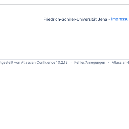
Friedrich-Schiller-Universität Jena -
Impress
tgestellt von
Atlassian Confluence
10.2.13
Fehler/Anregungen
Atlassian