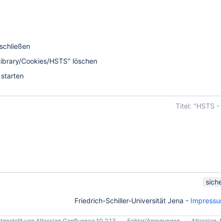
 schließen
"/Library/Cookies/HSTS" löschen
 starten
Titel: "HSTS -
sich
Friedrich-Schiller-Universität Jena -
Impress
tgestellt von
Atlassian Confluence
10.2.13
Fehler/Anregungen
Atlassian