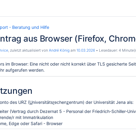
ort - Beratung und Hilfe
ntrag aus Browser (Firefox, Chrom
rvice
, zuletzt aktualisiert von
André König
am
10.03.2026
Lesedauer: 4 Minute(
rs im Browser: Eine nicht oder nicht korrekt über TLS gesicherte Sei
hr aufgerufen werden.
tzungen
Konto des URZ (
U
niversitäts
r
echen
z
entrum) der Universität Jena als:
eiter (Vertrag durch Dezernat 5 - Personal der Friedrich-Schiller-Uni
rende/r mit Immatrikulation
ome, Edge oder Safari - Browser