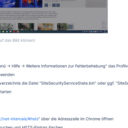
f das Bild klicken)
Menü → Hilfe → Weitere Informationen zur Fehlerbehebung" das Profilv
 beenden
ilverzeichnis die Datei "SiteSecurityServiceState.bin" oder ggf. "Site
starten
//net-internals/#hsts
" über die Adresszeile im Chrome öffnen
n suchen und HSTS-Eintrag löschen