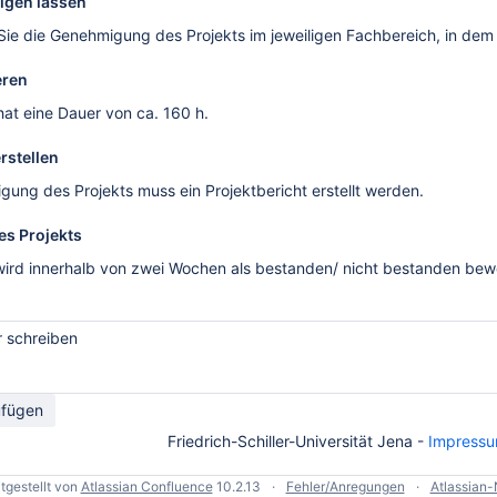
igen lassen
ie die Genehmigung des Projekts im jeweiligen Fachbereich, in dem 
eren
hat eine Dauer von ca. 160 h.
erstellen
ung des Projekts muss ein Projektbericht erstellt werden.
es Projekts
wird innerhalb von zwei Wochen als bestanden/ nicht bestanden bewe
 schreiben
ufügen
Friedrich-Schiller-Universität Jena -
Impress
tgestellt von
Atlassian Confluence
10.2.13
Fehler/Anregungen
Atlassian