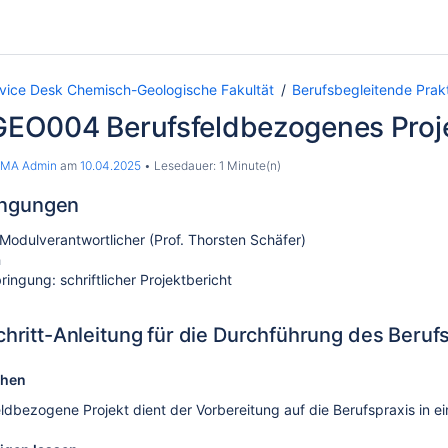
rvice Desk Chemisch-Geologische Fakultät
Berufsbegleitende Prak
O004 Berufsfeldbezogenes Proj
MA Admin
am
10.04.2025
Lesedauer: 1 Minute(n)
ngungen
odulverantwortlicher (Prof. Thorsten Schäfer)
h
ringung: schriftlicher Projektbericht
Schritt-Anleitung für die Durchführung des Beru
chen
ldbezogene Projekt dient der Vorbereitung auf die Berufspraxis in e