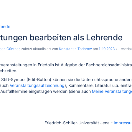
rende
ltungen bearbeiten als Lehrende
een Günther
, zuletzt aktualisiert von
Konstantin Todorow
am
11.10.2023
Lesedaue
rveranstaltungen in Friedolin ist Aufgabe der Fachbereichsadminist
chkeiten.
s Stift-Symbol (Edit-Button) können sie die Unterrichtssprache änd
 auch
Veranstaltungsaufzeichnung
), Kommentare, Literatur u.ä. eintr
usfalltermine eingetragen werden (siehe auch
Meine Veranstaltunge
Friedrich-Schiller-Universität Jena -
Impress