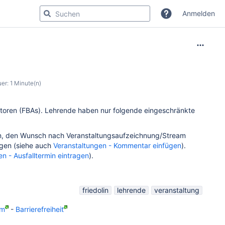
Anmelden
r: 1 Minute(n)
ratoren (FBAs). Lehrende haben nur folgende eingeschränkte
ern, den Wunsch nach Veranstaltungsaufzeichnung/Stream
agen (siehe auch
Veranstaltungen - Kommentar einfügen
).
n - Ausfalltermin eintragen
).
friedolin
lehrende
veranstaltung
um
-
Barrierefreiheit