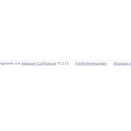
tgestellt von
Atlassian Confluence
10.2.13
Fehler/Anregungen
Atlassian