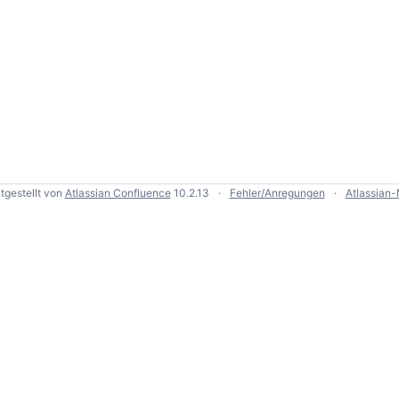
tgestellt von
Atlassian Confluence
10.2.13
Fehler/Anregungen
Atlassian