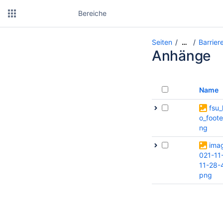
Bereiche
Seiten
Barrier
…
Anhänge
Name
fsu_
o_foote
ng
ima
021-11
11-28-
png