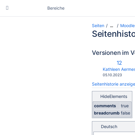
Bereiche
Seiten
Moodle
…
Seitenhisto
Versionen im V
Alte
12
Version
changes.mady.b
Kathleen Aerme
Gespeichert
05.10.2023
am
Seitenhistorie anzeig
HideElements
comments
true
breadcrumb
false
Deutsch