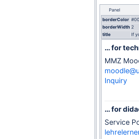
Panel
borderColor
#00
borderWidth
2
title
If 
… for tech
MMZ Mood
moodle@un
Inquiry
… for did
Service P
lehrelern