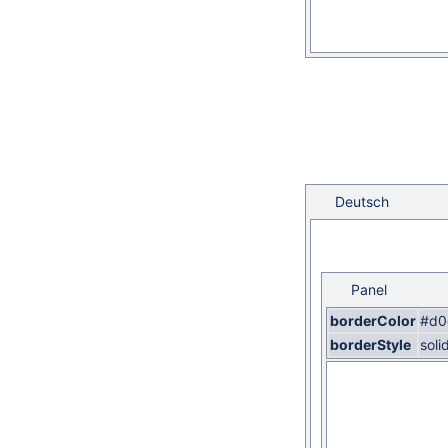
Deutsch
Panel
borderColor
#d0
borderStyle
soli