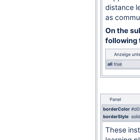
distance l
as commun
On the su
following 
Anzeige unt
all
true
Panel
borderColor
#d0
borderStyle
soli
These inst