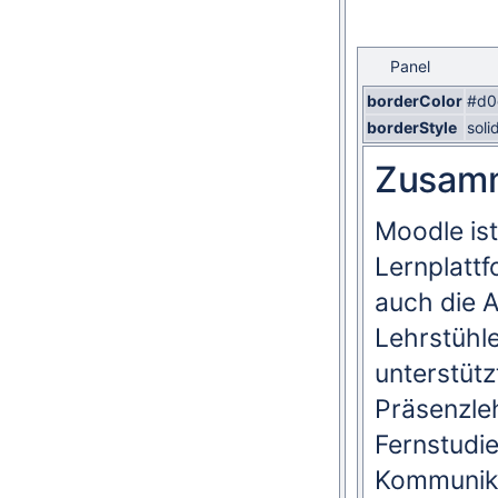
Panel
borderColor
#d0
borderStyle
soli
Zusam
Moodle ist
Lernplattf
auch die A
Lehrstühl
unterstütz
Präsenzleh
Fernstudi
Kommunika