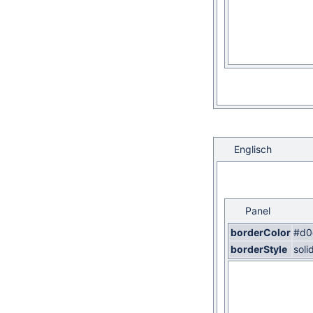
Englisch
Panel
borderColor
#d0
borderStyle
soli