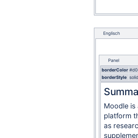
Englisch
Panel
borderColor
#d0
borderStyle
soli
Summa
Moodle is 
platform t
as researc
supplemen