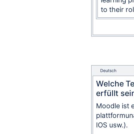
learning p
to their ro
Deutsch
Welche T
erfüllt sei
Moodle ist
plattformun
IOS usw.).