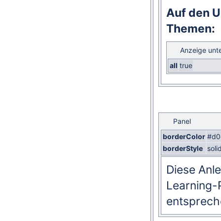
Auf den U
Themen:
Anzeige unt
all
true
Panel
borderColor
#d0
borderStyle
soli
Diese Anle
Learning-P
entspreche