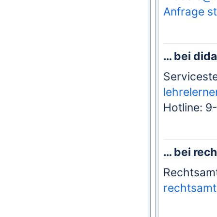
Anfrage st
… bei did
Servicest
lehrelern
Hotline: 
… bei rec
Rechtsam
rechtsamt