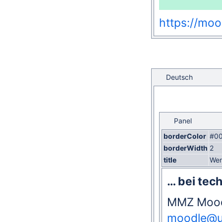
https://moo
Deutsch
Panel
borderColor
#00
borderWidth
2
title
Wen
… bei tec
MMZ Mood
moodle@un