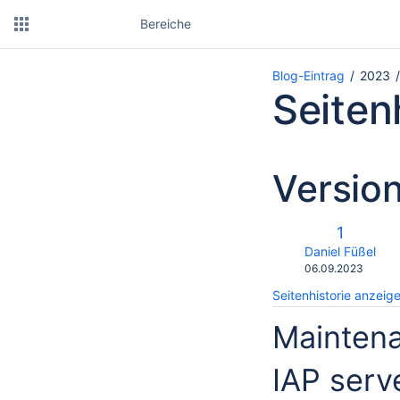
Bereiche
Blog-Eintrag
2023
Seiten
Version
v
Alte
1
m
Version
changes.mady.b
Daniel Füßel
Gespeichert
06.09.2023
am
Seitenhistorie anzeig
Maintena
IAP serve