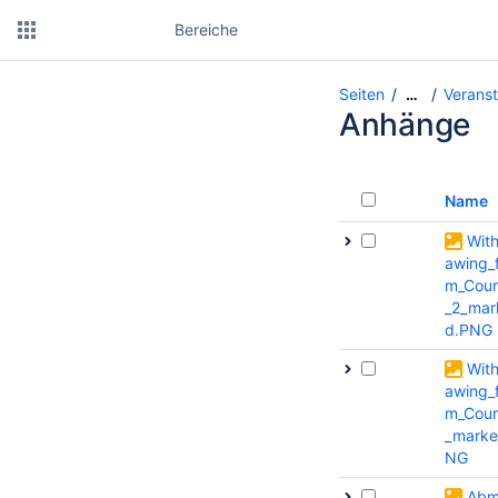
Bereiche
Seiten
Verans
…
Anhänge
Name
Wit
awing_
m_Cour
_2_mar
d.PNG
Wit
awing_
m_Cour
_marke
NG
Abm