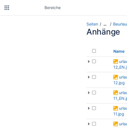
Bereiche
Seiten
Beurlau
…
Anhänge
Name
urla
12_EN.
urla
12.jpg
urla
11_EN.
urla
11.jpg
urla