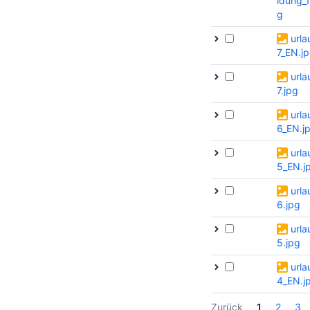
ldung_1
g
urla
7_EN.j
urla
7.jpg
urla
6_EN.j
urla
5_EN.j
urla
6.jpg
urla
5.jpg
urla
4_EN.j
Zurück
1
2
3