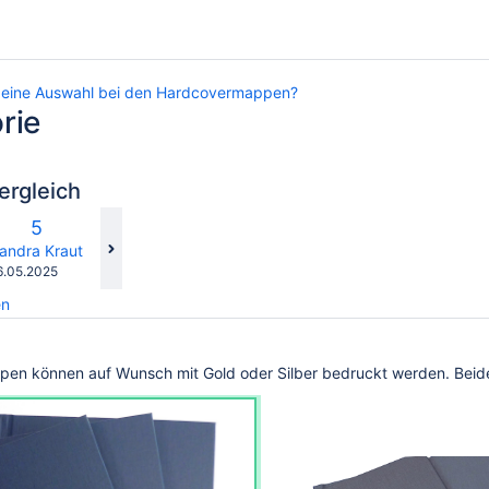
s eine Auswahl bei den Hardcovermappen?
rie
ergleich
glichen
Neue
5
Version
y.user
hanges.mady.by.user
andra Kraut
espeichert
6.05.2025
m
en
en können auf Wunsch mit Gold oder Silber bedruckt werden. Beide 