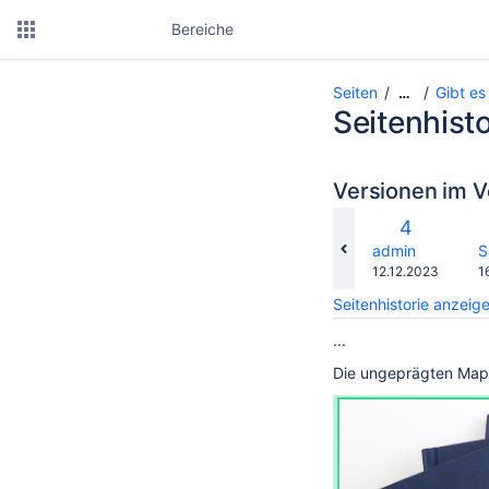
Bereiche
Seiten
Gibt e
…
Seitenhisto
Versionen im V
ver
Alte
4
mit
Version
changes.mady.b
c
admin
S
Gespeichert
G
12.12.2023
1
am
a
Seitenhistorie anzeig
...
Die ungeprägten Mapp