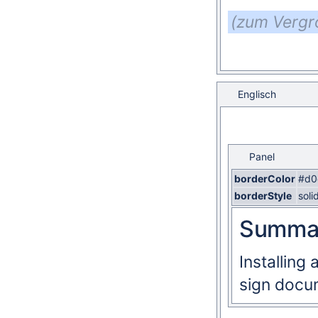
(zum Vergrö
Englisch
Panel
borderColor
#d0
borderStyle
soli
Summa
Installing 
sign docu