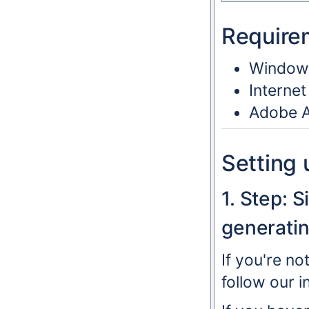
Require
Windows
Interne
Adobe A
Setting 
1. Step: 
generatin
If you're no
follow our i