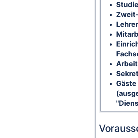
Studi
Zweit
Lehre
Mitar
Einric
Fachs
Arbeit
Sekret
Gäste 
(ausg
"Diens
Vorauss