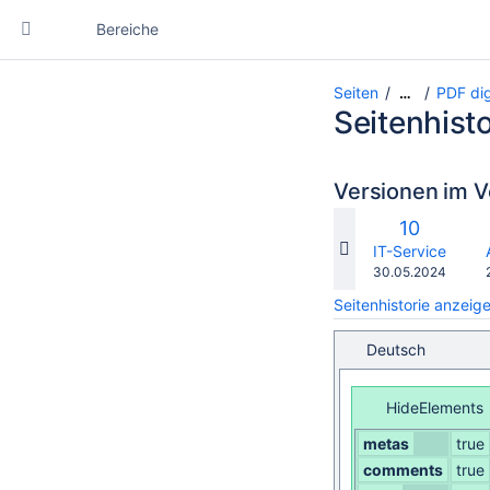
Bereiche
Seiten
PDF dig
…
Seitenhisto
Versionen im V
ver
Alte
10
mit
Version
changes.mady.b
IT-Service
Gespeichert
30.05.2024
am
Seitenhistorie anzeig
Deutsch
HideElements
metas
true
comments
true