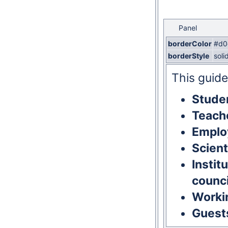
Panel
borderColor
#d0
borderStyle
soli
This guide
Stude
Teach
Emplo
Scient
Instit
counci
Worki
Guests