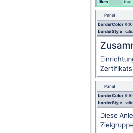
likes
true
Panel
borderColor
#d0
borderStyle
soli
Zusam
Einrichtu
Zertifikat
Panel
borderColor
#d0
borderStyle
soli
Diese Anle
Zielgruppe