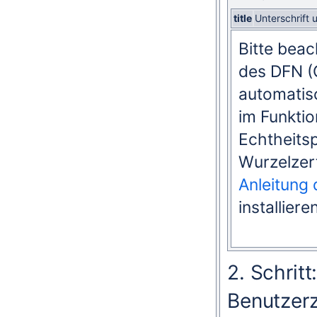
title
Unterschrift 
Bitte beac
des DFN (
automatisc
im Funktio
Echtheits
Wurzelzert
Anleitung 
installier
2. Schrit
Benutzerze