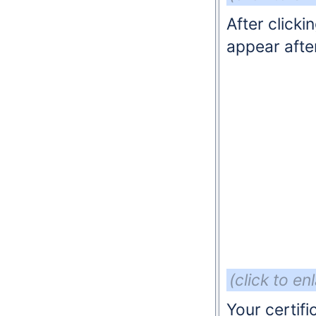
After clicki
appear afte
(click to en
Your certifi