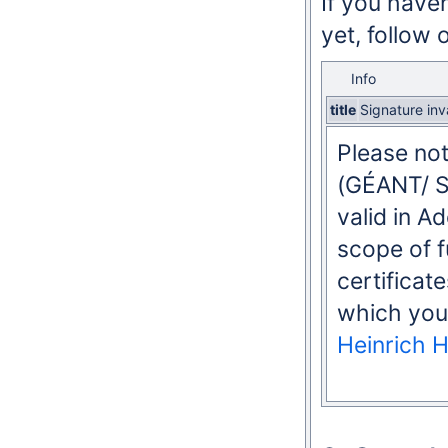
If you haven
yet, follow 
Info
title
Signature inv
Please not
(GÉANT/ Se
valid in A
scope of 
certificat
which you 
Heinrich H